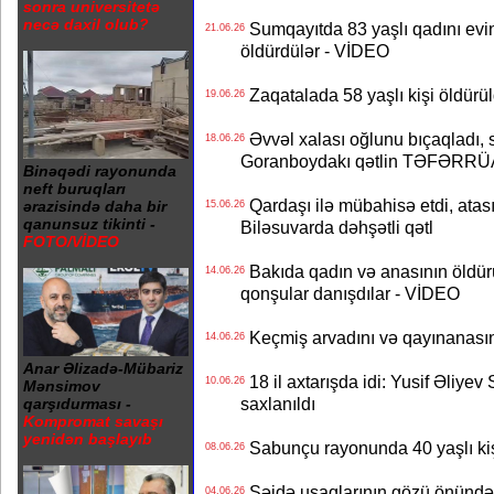
sonra universitetə
necə daxil olub?
Sumqayıtda 83 yaşlı qadını evi
21.06.26
öldürdülər - VİDEO
Zaqatalada 58 yaşlı kişi öldürül
19.06.26
Əvvəl xalası oğlunu bıçaqladı, s
18.06.26
Goranboydakı qətlin TƏFƏRRÜ
Binəqədi rayonunda
neft buruqları
Qardaşı ilə mübahisə etdi, atası
ərazisində daha bir
15.06.26
qanunsuz tikinti -
Biləsuvarda dəhşətli qətl
FOTO/VİDEO
Bakıda qadın və anasının öldürü
14.06.26
qonşular danışdılar - VİDEO
Keçmiş arvadını və qayınanasını q
14.06.26
Anar Əlizadə-Mübariz
18 il axtarışda idi: Yusif Əliye
10.06.26
Mənsimov
saxlanıldı
qarşıdurması -
Kompromat savaşı
yenidən başlayıb
Sabunçu rayonunda 40 yaşlı kişi
08.06.26
Səidə uşaqlarının gözü önündə q
04.06.26