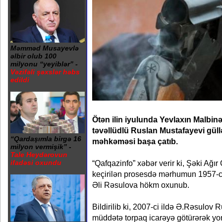
Məmməd Musayevlə
əlbir olub 100
milyonu “yeyiblər” -
Vəzifəli şəxslər həbs
edildi
Ötən ilin iyulunda Yevlaxın Malbinə
təvəllüdlü Ruslan Mustafayevi gül
“Qardaşımla birgə 16
məhkəməsi başa çatıb.
milyon vermişik” -
Tale Heydərovun
“Qafqazinfo” xəbər verir ki, Şəki Ağ
ifadəsi oxundu
keçirilən prosesdə mərhumun 1957-ci
Əli Rəsulova hökm oxunub.
Bildirilib ki, 2007-ci ildə Ə.Rəsulov R
müddətə torpaq icarəyə götürərək yo