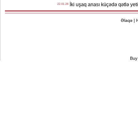
İki uşaq anası küçədə qətlə yeti
22.01.26
Əlaqə
|
Buy 