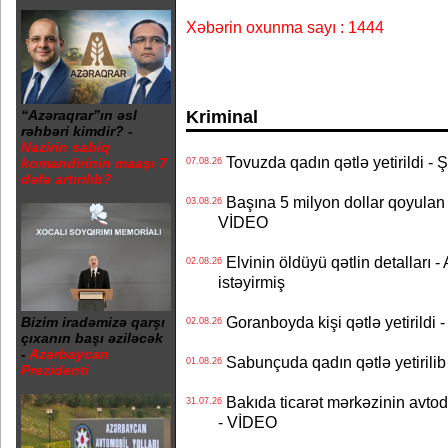
Xəbərin oxunma sayı : 1444
Kriminal
“Azəraqrar”ın əsl
rəhbəri kimdir? -
Nazirin sabiq
Tovuzda qadın qətlə yetirildi - 
komandirinin maaşı 7
07.08.26
dəfə artırılıb?
Başına 5 milyon dollar qoyulan 
03.08.26
VİDEO
Elvinin öldüyü qətlin detalları -
02.08.26
istəyirmiş
Goranboyda kişi qətlə yetirildi - 
Bizim iradəmizə qarşı
02.08.26
çıxanın başı əziləcək
-
Azərbaycan
Sabunçuda qadın qətlə yetirilib 
01.08.26
Prezidenti
Bakıda ticarət mərkəzinin avtod
31.07.26
- VİDEO