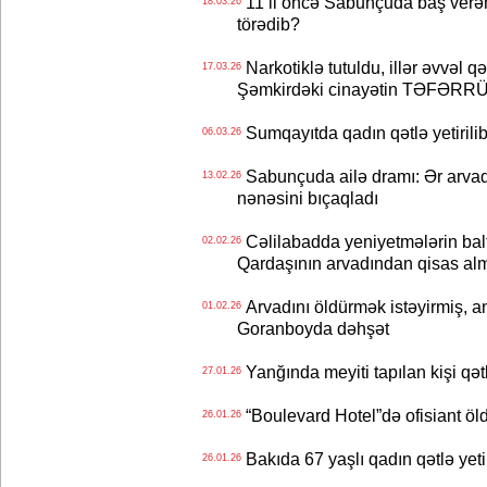
11 il öncə Sabunçuda baş verən s
18.03.26
törədib?
Narkotiklə tutuldu, illər əvvəl qət
17.03.26
Şəmkirdəki cinayətin TƏFƏRR
Sumqayıtda qadın qətlə yetirilib
06.03.26
Sabunçuda ailə dramı: Ər arvadın
13.02.26
nənəsini bıçaqladı
Cəlilabadda yeniyetmələrin balta
02.02.26
Qardaşının arvadından qisas alm
Arvadını öldürmək istəyirmiş, ana
01.02.26
Goranboyda dəhşət
Yanğında meyiti tapılan kişi qətl
27.01.26
“Boulevard Hotel”də ofisiant öldü
26.01.26
Bakıda 67 yaşlı qadın qətlə yetir
26.01.26