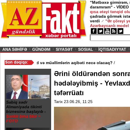
“Mətbəxə girmirəm,
daramıram“ - VİDEO
qısa ətəyi tənqid o
çadrada görmək istə
verdi
“Ər çörəyi 
Azərbaycanlı model
ious
ANA SƏHİFƏ
GÜNDƏM
SIYASƏT
SOSIAL
İQTISADIYYAT
məktəb bağlandı - Şagird və müəllimlərin aqibəti necə olacaq?
/
Ərini öldürəndən sonra
hədələyibmiş - Yevlaxd
təfərrüatı
Tarix 23.06.26, 11:25
Sabiq sədr
Almaniyada tikinti
biznesinə başlayıb -
Şərikli bina tikir +
FOTO