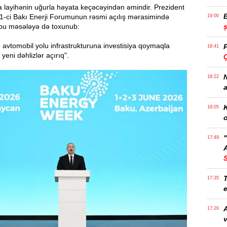
 layihənin uğurla həyata keçəcəyindən əmindir. Prezident
31-ci Bakı Enerji Forumunun rəsmi açılış mərasimində
19:00
 bu məsələyə də toxunub:
 avtomobil yolu infrastrukturuna investisiya qoymaqla
18:41
yeni dəhlizlər açırıq".
Ç
N
18:22
a
K
18:05
o
17:49
A
T
17:35
e
17:20
v