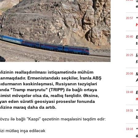
e
“
20:57
20:40
t
İ
20:25
f
lizinin reallaşdırılması istiqamətində mühüm
M
20:06
anmaqdadır. Ermənistandakı seçkilər, İranla ABŞ
ıdurmanın kəskinləşməsi, Rusiyanın təzyiqləri
unda "Tramp marşrutu" (TRIPP) ilə bağlı ortaya
19:48
mist mövqelər olsa da, reallıq fərqlidir. Əksinə,
m
yan edən sürətli geosiyasi proseslər fonunda
lizinə maraq daha da artıb.
19:31
b
zu ilə bağlı "Kaspi" qəzetinin məqaləsini təqdim edir:
19:16
zi mütləq inşa ediləcək
d