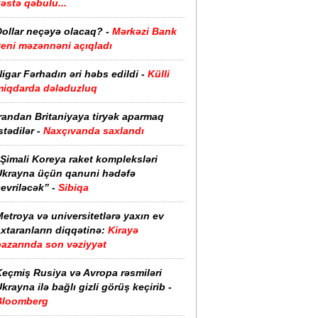
əstə qəbulu...
Dollar neçəyə olacaq? -
Mərkəzi Bank
yeni məzənnəni açıqladı
igar Fərhadın əri həbs edildi -
Külli
miqdarda dələduzluq
randan Britaniyaya tiryək aparmaq
stədilər -
Naxçıvanda saxlandı
Şimali Koreya raket kompleksləri
Ukrayna üçün qanuni hədəfə
evriləcək” -
Sibiqa
etroya və universitetlərə yaxın ev
xtaranların diqqətinə:
Kirayə
bazarında son vəziyyət
Keçmiş Rusiya və Avropa rəsmiləri
krayna ilə bağlı gizli görüş keçirib -
Bloomberg