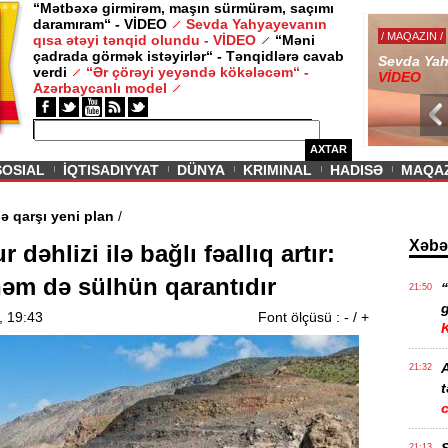
“Mətbəxə girmirəm, maşın sürmürəm, saçımı
daramıram“ - VİDEO
Sevda Yahyayevanın
/ MAQAZIN /
qısa ətəyi tənqid olundu - VİDEO
“Məni
çadrada görmək istəyirlər“ - Tənqidlərə cavab
Sevda Yahy
verdi
“Ər çörəyi yeyəndə kökələcəm“ -
VİDEO
Azərbaycanlı model
AXTAR
SOSIAL
İQTISADIYYAT
DÜNYA
KRIMINAL
HADISƏ
MAQA
iya və Çinə qarşı yeni plan
/
Xəbə
 dəhlizi ilə bağlı fəallıq artır:
əm də sülhün qarantıdır
21:50
g
, 19:43
Font ölçüsü :
-
/
+
21:32
t
21:13