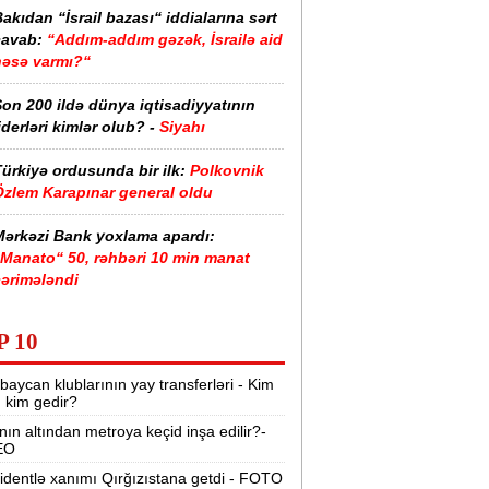
akıdan “İsrail bazası“ iddialarına sərt
cavab:
“Addım-addım gəzək, İsrailə aid
nəsə varmı?“
on 200 ildə dünya iqtisadiyyatının
iderləri kimlər olub? -
Siyahı
ürkiyə ordusunda bir ilk:
Polkovnik
Özlem Karapınar general oldu
Mərkəzi Bank yoxlama apardı:
“Manato“ 50, rəhbəri 10 min manat
cərimələndi
-cu sinif məzunları bu kollecləri seçə
P 10
ilməz -
SİYAHI
baycan klublarının yay transferləri - Kim
akı metrosunda yeni təyinatlar:
r, kim gedir?
imlər hansı stansiyaya rəis təyin
nın altından metroya keçid inşa edilir?-
olundu?
EO
askın raketi Aya çırpılacaq -
Yer üçün
identlə xanımı Qırğızıstana getdi - FOTO