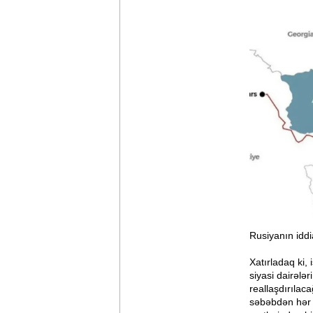
Rusiyanın iddi
Xatırladaq ki,
siyasi dairələr
reallaşdırılaca
səbəbdən hər 