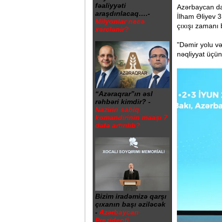
fəaliyyəti
Azərbaycan da
araşdırılacaq….-
İlham Əliyev 
Milyonlar necə
çıxışı zamanı
xərclənir?
"Dəmir yolu və
nəqliyyat üçün 
“Azəraqrar”ın əsl
rəhbəri kimdir? -
Nazirin sabiq
komandirinin maaşı 7
dəfə artırılıb?
Bizim iradəmizə qarşı
çıxanın başı əziləcək
-
Azərbaycan
Prezidenti