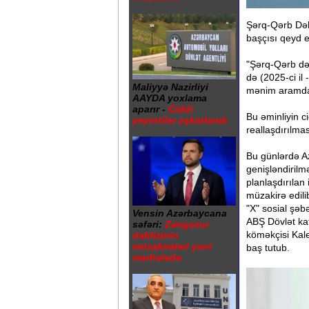
Şərq-Qərb Dəhl
başçısı qeyd e
"Şərq-Qərb dəh
də (2025-ci il
Maliyyə Nazirliyi
mənim aramda 
AAYDA yoxlama
aparır -
Ciddi
Bu əminliyin c
yeyintilər aşkarlanıb
reallaşdırılmas
Bu günlərdə A
genişləndirilm
planlaşdırılan 
müzakirə edili
"X" sosial şəb
Vensin Azərbaycana
ABŞ Dövlət kat
səfəri:
Zəngəzur
köməkçisi Kal
dəhlizinin
müzakirələri yeni
baş tutub.
mərhələdə