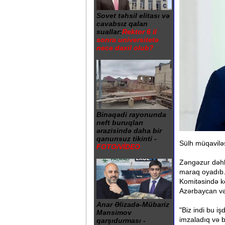
Sovet təhsil elitası və
cavabsız qalan
suallar:
Rektor 6 il
sonra universitetə
necə daxil olub?
Binəqədi rayonunda
neft buruqları
ərazisində daha bir
qanunsuz tikinti -
Sülh müqaviləs
FOTO/VİDEO
Zəngəzur dəhli
maraq oyadıb. 
Komitəsində ke
Azərbaycan və 
Anar Əlizadə-Mübariz
"Biz indi bu i
Mənsimov
imzaladıq və b
qarşıdurması -