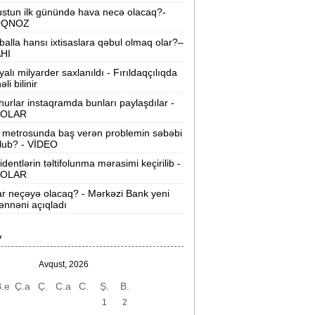
təhlükə varmı?
stun ilk günündə hava necə olacaq?-
OQNOZ
Azərbaycanda donuzlarla bağlı
balla hansı ixtisaslara qəbul olmaq olar?–
onitorinqlər keçiriləcək -
AQTA
AHI
yalı milyarder saxlanıldı - Fırıldaqçılıqda
abırğası sınıb ürəyinə girmişdi -
li bilinir
ürəkəninə 10 il həbs verildi
urlar instaqramda bunları paylaşdılar -
OLAR
Xocavəndə növbəti köç karvanı yola
alındı -
FOTOLAR
 metrosunda baş verən problemin səbəbi
lub? - VİDEO
Ali Məhkəmənin hakimi təqaüdə
identlərin təltifolunma mərasimi keçirilib -
OLAR
öndərildi -
FOTO
ar neçəyə olacaq? - Mərkəzi Bank yeni
Bakıda qısamüddətli yağış yağacaq,
nnəni açıqladı
ülək əsəcək -
PROQNOZ
V
Hörmüz boğazı yaxın vaxtlarda
enidən açılacaq -
Tramp
Avqust, 2026
.e
Ç.a
Ç.
C.a
C.
Ş.
B.
“Məni narahat edən rəqib yox,
özümüzük“ -
Qurban Qurbanov
1
2