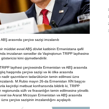
11:52
Y
11:36
N
11:19
ə
 ABŞ arasında çərçivə sazişi imzalanıb
S
 bir müddət əvvəl ABŞ dövlət katibinin Ermənistana qəfil
11:04
D
vanda imzalanan sənədlər də Vaşinqtonun TRIPP layihəsinə
göstəricisi kimi qiymətləndirilir.
TRIPP layihəsi çərçivəsində Ermənistan və ABŞ arasında
“
10:50
aşlıq haqqında çərçivə sazişi və iki ölkə arasında
ə nadir qazıntıların tədarükünün təmin edilməsi üzrə
 imzalanıb. M.Rubio mayın 26-da Ermənistan XİN başçısı
E
10:34
nla keçirdiyi mətbuat konfransında bildirib ki, TRIPP
-
regionunda sülh və firavanlığın təmin edilməsinə yönəlib.
əvvəl isə Ararat Mirzoyan Ermənistan və ABŞ arasında
“
10:17
 üzrə çərçivə sazişinin imzalandığını açıqlayıb.
q