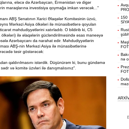
larına, eləcə də Azərbaycan, Ermənistan və digər
Avqu
ərin maraqlarına investisiya qoymağa imkan verəcək..."
PR
13:40
150 
manı ABŞ Senatının Xarici Əlaqələr Komitəsinin üzvü,
m
SİY
eyns Mərkəzi Asiya ölkələri ilə münasibətlərə qoyulan
Rusi
carət məhdudiyyətlərini xatırladıb. O bildirib ki, C5
Q
13:23
şübhə
 ölkələri) ilə əlaqələrin gücləndirilməsində əsas maneəyə
K
əsələ Azərbaycanı da narahat edir. Məhdudiyyətlərin
Məşh
lması ABŞ-nin Mərkəzi Asiya ilə münasibətlərinə
FOT
13:08
rəcədə təsir göstərəcək:
s
Bakı
nə o
adan qaldırılmasını istərdik. Düşünürəm ki, bunu gündəmə
12:54
Prez
sədr və komitə üzvləri ilə danışmalısınız".
FOT
g
Doll
12:38
məzə
k
ARXİ
12:21
y
B
12:06