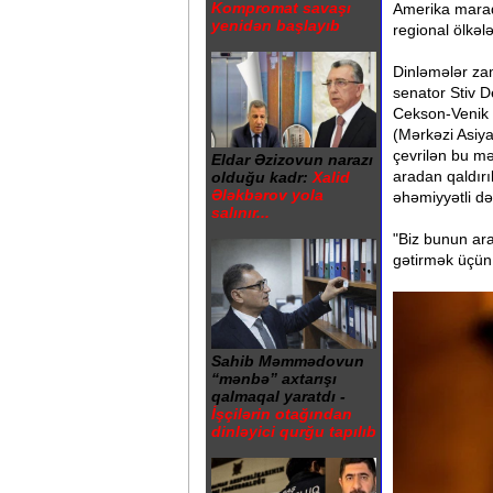
Kompromat savaşı
Amerika maraq
yenidən başlayıb
regional ölkəl
Dinləmələr za
senator Stiv D
Cekson-Venik ti
(Mərkəzi Asiya
çevrilən bu m
Eldar Əzizovun narazı
aradan qaldırı
olduğu kadr:
Xalid
Ələkbərov yola
əhəmiyyətli də
salınır...
"Biz bunun ar
gətirmək üçün 
Sahib Məmmədovun
“mənbə” axtarışı
qalmaqal yaratdı -
İşçilərin otağından
dinləyici qurğu tapılıb