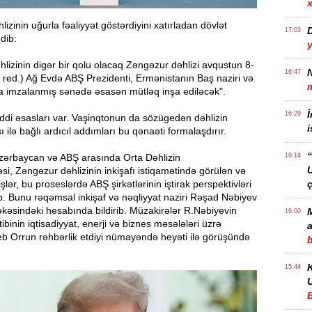
x
izinin uğurla fəaliyyət göstərdiyini xatırladan dövlət
17:03
dib:
lizinin digər bir qolu olacaq Zəngəzur dəhlizi avqustun 8-
N
16:47
 - red.) Ağ Evdə ABŞ Prezidenti, Ermənistanın Baş naziri və
imzalanmış sənədə əsasən mütləq inşa ediləcək".
İ
16:29
iddi əsasları var. Vaşinqtonun da sözügedən dəhlizin
i
ı ilə bağlı ardıcıl addımları bu qənaəti formalaşdırır.
“
zərbaycan və ABŞ arasında Orta Dəhlizin
16:14
əsi, Zəngəzur dəhlizinin inkişafı istiqamətində görülən və
işlər, bu proseslərdə ABŞ şirkətlərinin iştirak perspektivləri
ç
b. Bunu rəqəmsal inkişaf və nəqliyyat naziri Rəşad Nəbiyev
əkəsindəki hesabında bildirib. Müzakirələr R.Nəbiyevin
M
16:00
ibinin iqtisadiyyat, enerji və biznes məsələləri üzrə
a
eb Orrun rəhbərlik etdiyi nümayəndə heyəti ilə görüşündə
15:44
U