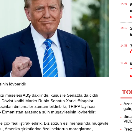
B
15:27
S
15:12
l
T
14:58
14:42
inin lövbəridir
9
14:25
TO
b
zi məsələsi ABŞ daxilində, xüsusilə Senatda da ciddi
Dövlət katibi Marko Rubio Senatın Xarici Əlaqələr
Azər
B
14:10
çirilən dinləmələr zamanı bildirib ki, TRIPP layihəsi
gəli
K
Ermənistan arasında sülh müqaviləsinin lövbəridir:
Bina
VİD
şdə çox fəal iştirak edirik. Biz sözün əsl mənasında müqavilə
M
u, Amerika şirkətlərinə özəl sektorun maraqlarına,
13:56
Prez