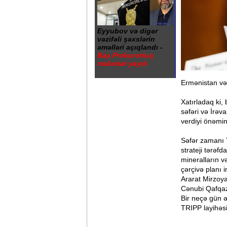
Eyyubov və digər
vəzifəli şəxslərin
əməlləri açıqlandı -
Baş Prokurorluq
məlumat yaydı
Ermənistan və
Xatırladaq ki,
səfəri və İrə
verdiyi önəmin 
Səfər zamanı 
strateji tərəfd
mineralların v
çərçivə planı
Ararat Mirzoya
Cənubi Qafqaz 
Bir neçə gün 
TRIPP layihəsi