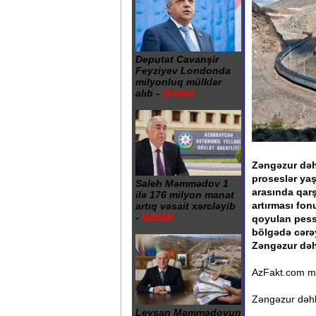
Deputat Cavanşir
Feyziyev Londonda
milyonluq mülklər
alıb -
SİYAHI
Zəngəzur dəh
proseslər yaş
Saleh Məmmədov 1
arasında qarş
ilə 176 milyon manat
artırması fon
artıq vəsait xərcləyib
-
RƏSMİ
qoyulan pessi
bölgədə cərə
Zəngəzur dəh
AzFakt.com möv
Zəngəzur dəhli
Leysan Məmmədovun