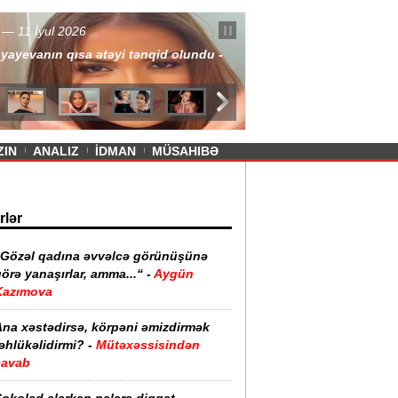
— 11 İyul 2026
ayevanın qısa ətəyi tənqid olundu -
ZIN
ANALIZ
İDMAN
MÜSAHIBƏ
rlər
“Gözəl qadına əvvəlcə görünüşünə
örə yanaşırlar, amma...“ -
Aygün
Kazımova
Ana xəstədirsə, körpəni əmizdirmək
əhlükəlidirmi? -
Mütəxəssisindən
cavab