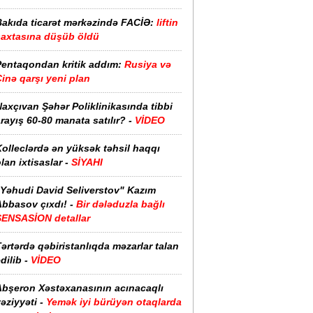
Bakıda ticarət mərkəzində FACİƏ:
liftin
şaxtasına düşüb öldü
Pentaqondan kritik addım:
Rusiya və
inə qarşı yeni plan
axçıvan Şəhər Poliklinikasında tibbi
rayış 60-80 manata satılır? -
VİDEO
olleclərdə ən yüksək təhsil haqqı
lan ixtisaslar -
SİYAHI
"Yəhudi David Seliverstov" Kazım
bbasov çıxdı! -
Bir dələduzla bağlı
SENSASİON detallar
ərtərdə qəbiristanlıqda məzarlar talan
dilib -
VİDEO
Abşeron Xəstəxanasının acınacaqlı
əziyyəti -
Yemək iyi bürüyən otaqlarda