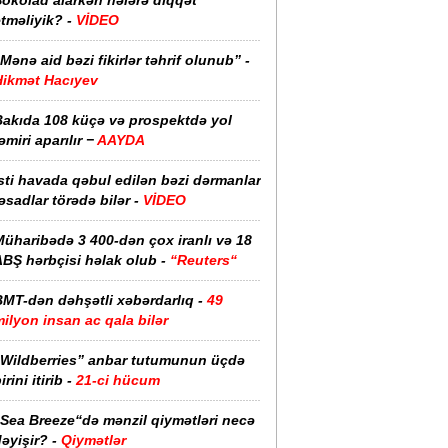
Şokolad alarkən nələrə diqqət
tməliyik? -
VİDEO
Mənə aid bəzi fikirlər təhrif olunub” -
Hikmət Hacıyev
Bakıda 108 küçə və prospektdə yol
əmiri aparılır −
AAYDA
sti havada qəbul edilən bəzi dərmanlar
əsadlar törədə bilər -
VİDEO
üharibədə 3 400-dən çox iranlı və 18
ABŞ hərbçisi həlak olub -
“Reuters“
BMT-dən dəhşətli xəbərdarlıq -
49
ilyon insan ac qala bilər
“Wildberries” anbar tutumunun üçdə
irini itirib -
21-ci hücum
“Sea Breeze“də mənzil qiymətləri necə
əyişir? -
Qiymətlər