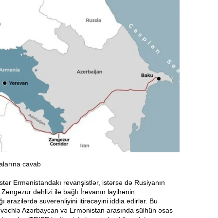
T
10:02
A
9:48
P
9:32
Ə
d
9:15
9:00
alarına cavab
S
8:46
d
 istər Ermənistandakı revanşistlər, istərsə də Rusiyanın
i Zəngəzur dəhlizi ilə bağlı İrəvanın layihənin
ğı ərazilərdə suverenliyini itirəcəyini iddia edirlər. Bu
8:30
X
vəchlə Azərbaycan və Ermənistan arasında sülhün əsas