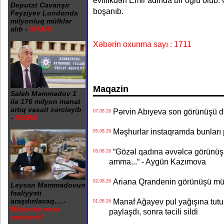
evlilikdən Emir adında bir oğlu olub.
Deputat Cavanşir
boşanıb.
Feyziyev Londonda
milyonluq mülklər
alıb -
SİYAHI
Xəbərin oxunma sayı : 1711
Maqazin
Saleh Məmmədov 1
ilə 176 milyon manat
artıq vəsait xərcləyib
Pərvin Abıyeva son görünüşü d
07.08.26
-
RƏSMİ
Məşhurlar instaqramda bunları
05.08.26
“Gözəl qadına əvvəlcə görünüşü
05.08.26
amma...“ - Aygün Kazımova
Ariana Qrandenin görünüşü müz
02.08.26
Leysan Məmmədovun
fəaliyyəti
Manaf Ağayev pul yağışına tutul
araşdırılacaq….-
01.08.26
Milyonlar necə
paylaşdı, sonra təcili sildi
xərclənir?