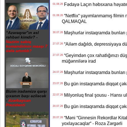
Fədayə Laçın həbsxana həyatı
01.08.26
“Netflix“ yayımlanmamış filmin nü
01.08.26
QALMAQAL
Məşhurlar instaqramda bunları
“Azəraqrar”ın əsl
30.07.26
rəhbəri kimdir? -
Nazirin sabiq
“Ailəm dağıldı, depressiyaya dü
27.07.26
komandirinin maaşı 7
dəfə artırılıb?
“Geyimdən çox rahatlığınızı dü
27.07.26
müğənnilərə irad
Məşhurlar instaqramda bunları
24.07.26
Bu gün instaqramda diqqət çə
23.07.26
Bizim iradəmizə qarşı
Milyonluq final şousu - Hansı u
22.07.26
çıxanın başı əziləcək
-
Azərbaycan
Prezidenti
Bu gün instaqramda diqqət çə
20.07.26
“Məni “Ginnesin Rekordlar Kitabı
20.07.26
yoxlayacaqlar“ - Roza Zərgərli