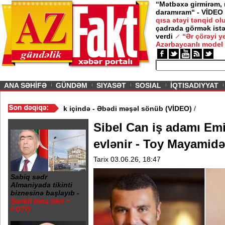
“Mətbəxə girmirəm,
daramıram“ - VİDEO
qısa ətəyi tənqid o
çadrada görmək istə
verdi
“Ər çörəyi 
Azərbaycanlı model
ious
ANA SƏHİFƏ
GÜNDƏM
SIYASƏT
SOSIAL
İQTISADIYYAT
20 Yanvar abidəsi zibillik içində - Əbədi məşəl sönüb (VİDEO)
/
Sibel Can iş adamı Emir
evlənir - Toy Mayamidə
Tarix 03.06.26, 18:47
Sabiq sədr
Almaniyada tikinti
biznesinə başlayıb -
Şərikli bina tikir +
FOTO