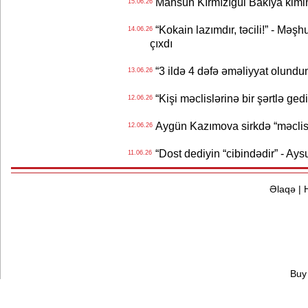
Mahsun Kırmızıgül Bakıya kimin
15.06.26
“Kokain lazımdır, təcili!” - Məşh
14.06.26
çıxdı
“3 ildə 4 dəfə əməliyyat olundu
13.06.26
“Kişi məclislərinə bir şərtlə ge
12.06.26
Aygün Kazımova sirkdə “məclis“
12.06.26
“Dost dediyin “cibindədir” - Ays
11.06.26
Əlaqə
|
Buy 