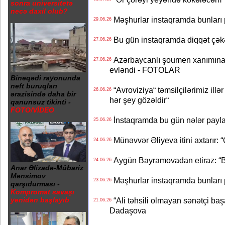
sonra universitetə
necə daxil olub?
Məşhurlar instaqramda bunları
29.06.26
Bu gün instaqramda diqqət çə
27.06.26
Azərbaycanlı şoumen xanımına xə
27.06.26
evləndi - FOTOLAR
Binəqədi rayonunda
neft buruqları
“Avroviziya“ təmsilçilərimiz illər 
26.06.26
ərazisində daha bir
hər şey gözəldir“
qanunsuz tikinti -
FOTO/VİDEO
İnstaqramda bu gün nələr payl
25.06.26
Münəvvər Əliyeva itini axtarır: 
24.06.26
Aygün Bayramovadan etiraz: “B
24.06.26
Anar Əlizadə-Mübariz
Mənsimov
Məşhurlar instaqramda bunları
23.06.26
qarşıdurması -
Kompromat savaşı
“Ali təhsili olmayan sənətçi başa 
yenidən başlayıb
21.06.26
Dadaşova