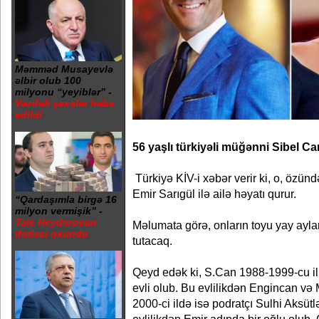
Məmməd Musayevlə
əlbir olub 100
milyonu “yeyiblər” -
Vəzifəli şəxslər həbs
edildi
56 yaşlı türkiyəli müğənni Sibel Can
Türkiyə KİV-i xəbər verir ki, o, özün
Emir Sarıgül ilə ailə həyatı qurur.
“Qardaşımla birgə 16
milyon vermişik” -
Tale Heydərovun
Məlumata görə, onların toyu yay ayl
ifadəsi oxundu
tutacaq.
Qeyd edək ki, S.Can 1988-1999-cu il
evli olub. Bu evlilikdən Engincan və M
2000-ci ildə isə podratçı Sulhi Aksüt