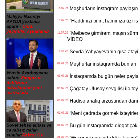
Məşhurların instaqram paylaşı
16.07.26
Maliyyə Nazirliyi
“Həddinizi bilin, hamınıza üzr 
AAYDA yoxlama
14.07.26
aparır -
Ciddi
yeyintilər aşkarlanıb
“Mətbəxə girmirəm, maşın sürmü
11.07.26
VİDEO
Sevda Yahyayevanın qısa ətəyi
11.07.26
Məşhurlar instaqramda bunları
09.07.26
Vensin Azərbaycana
İnstaqramda bu gün nələr payl
06.07.26
səfəri:
Zəngəzur
dəhlizinin
müzakirələri yeni
Çağatay Ulusoy sevgilisi ilə t
05.07.26
mərhələdə
Hadisə analıq arzusundan danış
03.07.26
“Məni çadrada görmək istəyirlər
02.07.26
Sovet təhsil elitası və
Bu gün instaqramda diqqət çə
01.07.26
cavabsız qalan
suallar:
Rektor 6 il
“Ər çörəyi yeyəndə kökələcəm“ 
01.07.26