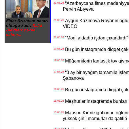
“Azərbaycana fitnes mədəniyyət
21.06.26
Pərvin Abıyeva
Aygün Kazımova Röyanın oğlun
Eldar Əzizovun narazı
21.06.26
olduğu kadr:
Xalid
VİDEO
Ələkbərov yola
salınır...
“Məni aldadıb işdən çıxartdırdı“ 
21.06.26
Bu gün instaqramda diqqət çə
19.06.26
Müğənnilərin fantastik toy qiymə
18.06.26
“3 ay bir ayağım tamamilə işləm
17.06.26
Şabanova
Bu gün instaqramda diqqət çə
16.06.26
Məşhurlar instaqramda bunları
15.06.26
Mahsun Kırmızıgül onun oğlunun
15.06.26
yüksək çinli məmurlar da qatılıb