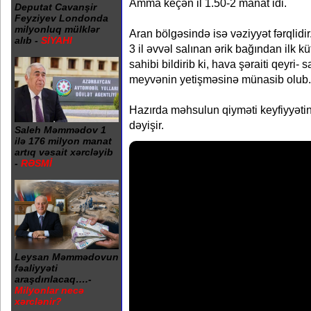
Amma keçən il 1.50-2 manat idi.
Deputat Cavanşir
Feyziyev Londonda
milyonluq mülklər
Aran bölgəsində isə vəziyyət fərqlidi
alıb -
SİYAHI
3 il əvvəl salınan ərik bağından ilk k
sahibi bildirib ki, hava şəraiti qeyri- 
meyvənin yetişməsinə münasib olub.
Hazırda məhsulun qiyməti keyfiyyəti
dəyişir.
Saleh Məmmədov 1
ilə 176 milyon manat
artıq vəsait xərcləyib
-
RƏSMİ
Leysan Məmmədovun
fəaliyyəti
araşdırılacaq….-
Milyonlar necə
xərclənir?