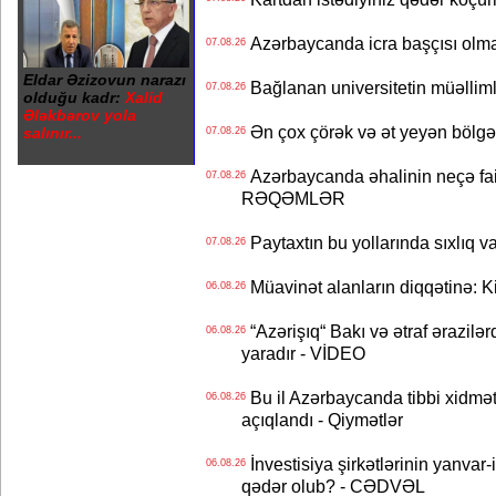
Azərbaycanda icra başçısı olma
07.08.26
Eldar Əzizovun narazı
Bağlanan universitetin müəllimlər
07.08.26
olduğu kadr:
Xalid
Ələkbərov yola
Ən çox çörək və ət yeyən bölgə
salınır...
07.08.26
Azərbaycanda əhalinin neçə faizi 
07.08.26
RƏQƏMLƏR
Paytaxtın bu yollarında sıxlıq v
07.08.26
Müavinət alanların diqqətinə: Ki
06.08.26
“Azərişıq“ Bakı və ətraf ərazilə
06.08.26
yaradır - VİDEO
Bu il Azərbaycanda tibbi xidmət
06.08.26
açıqlandı - Qiymətlər
İnvestisiya şirkətlərinin yanvar-
06.08.26
qədər olub? - CƏDVƏL