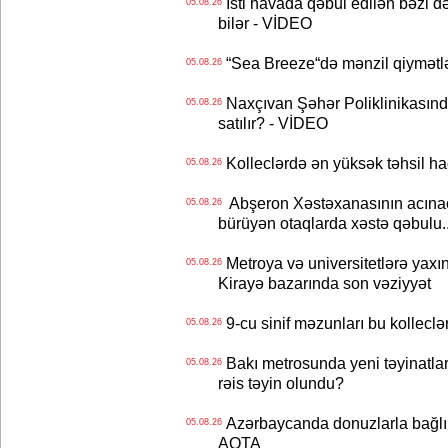
İsti havada qəbul edilən bəzi d
05.08.26
bilər - VİDEO
“Sea Breeze“də mənzil qiymətlər
05.08.26
Naxçıvan Şəhər Poliklinikasında
05.08.26
satılır? - VİDEO
Kolleclərdə ən yüksək təhsil haq
05.08.26
Abşeron Xəstəxanasının acınaca
05.08.26
bürüyən otaqlarda xəstə qəbulu..
Metroya və universitetlərə yaxın
05.08.26
Kirayə bazarında son vəziyyət
9-cu sinif məzunları bu kolleclə
05.08.26
Bakı metrosunda yeni təyinatlar
05.08.26
rəis təyin olundu?
Azərbaycanda donuzlarla bağlı m
05.08.26
AQTA