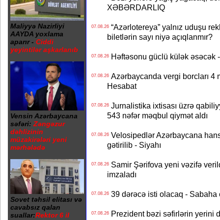
XƏBƏRDARLIQ
Maliyyə Nazirliyi
“Azərlotereya” yalnız uduşu rek
07.08.26
AAYDA yoxlama
biletlərin sayı niyə açıqlanmır?
aparır -
Ciddi
yeyintilər aşkarlanıb
Həftəsonu güclü külək əsəcə
07.08.26
Azərbaycanda vergi borcları 4 m
07.08.26
Hesabat
Jurnalistika ixtisası üzrə qabiliy
07.08.26
543 nəfər məqbul qiymət aldı
Vensin Azərbaycana
səfəri:
Zəngəzur
dəhlizinin
Velosipedlər Azərbaycana hans
07.08.26
müzakirələri yeni
gətirilib - Siyahı
mərhələdə
Samir Şərifova yeni vəzifə veri
07.08.26
imzaladı
39 dərəcə isti olacaq - Sabaha
07.08.26
Sovet təhsil elitası və
cavabsız qalan
Prezident bəzi səfirlərin yeri
07.08.26
suallar:
Rektor 6 il