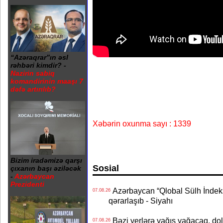
“Azəraqrar”ın əsl
rəhbəri kimdir? -
Nazirin sabiq
komandirinin maaşı 7
dəfə artırılıb?
Xəbərin oxunma sayı : 1339
Bizim iradəmizə qarşı
Sosial
çıxanın başı əziləcək
-
Azərbaycan
Prezidenti
Azərbaycan “Qlobal Sülh İndek
07.08.26
qərarlaşıb - Siyahı
Bəzi yerlərə yağış yağacaq, do
07.08.26