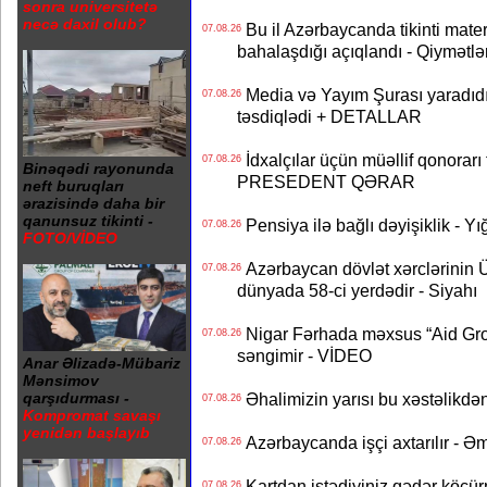
sonra universitetə
necə daxil olub?
Bu il Azərbaycanda tikinti mater
07.08.26
bahalaşdığı açıqlandı - Qiymətlə
Media və Yayım Şurası yaradıdı 
07.08.26
təsdiqlədi + DETALLAR
İdxalçılar üçün müəllif qonorarı
07.08.26
Binəqədi rayonunda
PRESEDENT QƏRAR
neft buruqları
ərazisində daha bir
qanunsuz tikinti -
Pensiya ilə bağlı dəyişiklik - Yı
07.08.26
FOTO/VİDEO
Azərbaycan dövlət xərclərinin
07.08.26
dünyada 58-ci yerdədir - Siyahı
Nigar Fərhada məxsus “Aid Grou
07.08.26
səngimir - VİDEO
Anar Əlizadə-Mübariz
Mənsimov
Əhalimizin yarısı bu xəstəlikdən
qarşıdurması -
07.08.26
Kompromat savaşı
yenidən başlayıb
Azərbaycanda işçi axtarılır - Ə
07.08.26
Kartdan istədiyiniz qədər köçür
07.08.26