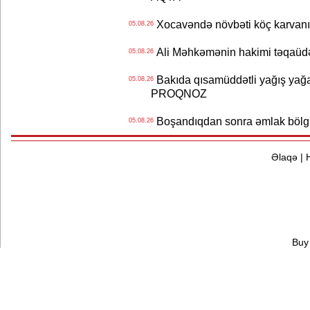
Xocavəndə növbəti köç karvanı
05.08.26
Ali Məhkəmənin hakimi təqaüdə
05.08.26
Bakıda qısamüddətli yağış yağa
05.08.26
PROQNOZ
Boşandıqdan sonra əmlak bölgü
05.08.26
Əlaqə
|
Buy 