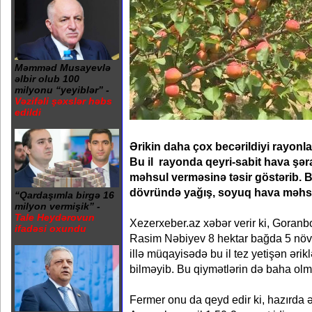
Məmməd Musayevlə
əlbir olub 100
milyonu “yeyiblər” -
Vəzifəli şəxslər həbs
edildi
Ərikin daha çox becərildiyi rayonl
Bu il rayonda qeyri-sabit hava şərai
məhsul verməsinə təsir göstərib. B
dövründə yağış, soyuq hava məhsul
“Qardaşımla birgə 16
milyon vermişik” -
Tale Heydərovun
Xezerxeber.az xəbər verir ki, Goranb
ifadəsi oxundu
Rasim Nəbiyev 8 hektar bağda 5 növ ə
illə müqayisədə bu il tez yetişən əri
bilməyib. Bu qiymətlərin də baha ol
Fermer onu da qeyd edir ki, hazırda ə