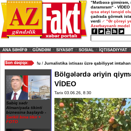
“Mətbəxə girmirəm,
daramıram“ - VİDEO
qısa ətəyi tənqid o
çadrada görmək istə
verdi
“Ər çörəyi 
Azərbaycanlı model
ious
ANA SƏHİFƏ
GÜNDƏM
SIYASƏT
SOSIAL
İQTISADIYYAT
 Rusiya elitasında FSB xofu
/
Jurnalistika ixtisası üzrə qabiliyyət 
Bölgələrdə əriyin qiym
VİDEO
Tarix 03.06.26, 8:30
Sabiq sədr
Almaniyada tikinti
biznesinə başlayıb -
Şərikli bina tikir +
FOTO