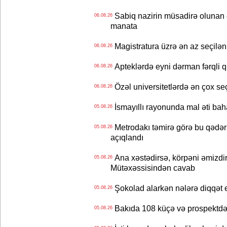
Sabiq nazirin müsadirə olunan ə
06.08.26
manata
Magistratura üzrə ən az seçilən 
06.08.26
Apteklərdə eyni dərman fərqli q
06.08.26
Özəl universitetlərdə ən çox seç
06.08.26
İsmayıllı rayonunda mal əti ba
05.08.26
Metrodakı təmirə görə bu qədər 
05.08.26
açıqlandı
Ana xəstədirsə, körpəni əmizdir
05.08.26
Mütəxəssisindən cavab
Şokolad alarkən nələrə diqqət 
05.08.26
Bakıda 108 küçə və prospektdə 
05.08.26