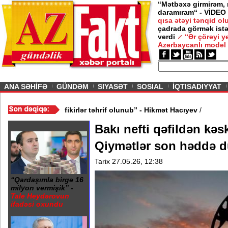
“Mətbəxə girmirəm,
daramıram“ - VİDEO
qısa ətəyi tənqid o
çadrada görmək istə
verdi
“Ər çörəyi 
Azərbaycanlı model
ious
ANA SƏHİFƏ
GÜNDƏM
SIYASƏT
SOSIAL
İQTISADIYYAT
? - VİDEO
/
“Mənə aid bəzi fikirlər təhrif olunub” - Hikmət Hacıyev
/
Bakı nefti qəfildən kəs
Qiymətlər son həddə 
Tarix 27.05.26, 12:38
“Qardaşımla birgə 16
milyon vermişik” -
Tale Heydərovun
ifadəsi oxundu