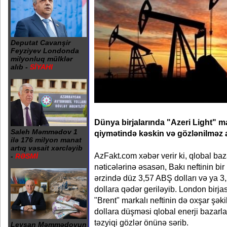
Deputat Cavanşir
Feyziyev Londonda
milyonluq mülklər
alıb -
SİYAHI
Dünya birjalarında "Azeri Light" m
Saleh Məmmədov 1
qiymətində kəskin və gözlənilməz 
ilə 176 milyon manat
artıq vəsait xərcləyib
AzFakt.com xəbər verir ki, qlobal baz
-
RƏSMİ
nəticələrinə əsasən, Bakı neftinin bir
ərzində düz 3,57 ABŞ dolları və ya 3
dollara qədər geriləyib. London birja
"Brent" markalı neftinin də oxşar şə
dollara düşməsi qlobal enerji bazar
təzyiqi gözlər önünə sərib.
Leysan Məmmədovun