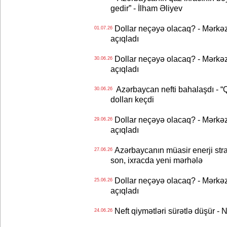
gedir” - İlham Əliyev
Dollar neçəyə olacaq? - Mərkə
01.07.26
açıqladı
Dollar neçəyə olacaq? - Mərkə
30.06.26
açıqladı
Azərbaycan nefti bahalaşdı - “Qa
30.06.26
dolları keçdi
Dollar neçəyə olacaq? - Mərkə
29.06.26
açıqladı
Azərbaycanın müasir enerji strat
27.06.26
son, ixracda yeni mərhələ
Dollar neçəyə olacaq? - Mərkə
25.06.26
açıqladı
Neft qiymətləri sürətlə düşür 
24.06.26