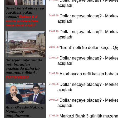
Dollar neçəyə olacaq? - Mərkə
açıqladı
Sovet təhsil elitası və
cavabsız qalan
Dollar neçəyə olacaq? - Mərkə
24.07.26
suallar:
Rektor 6 il
açıqladı
sonra universitetə
necə daxil olub?
Dollar neçəyə olacaq? - Mərkə
23.07.26
açıqladı
“Brent“ nefti 95 dolları keçdi: Q
23.07.26
Dollar neçəyə olacaq? - Mərkə
22.07.26
Binəqədi rayonunda
açıqladı
neft buruqları
ərazisində daha bir
qanunsuz tikinti -
Azərbaycan nefti kəskin bahalaşd
22.07.26
FOTO/VİDEO
Dollar neçəyə olacaq? - Mərkə
21.07.26
açıqladı
Dollar neçəyə olacaq? - Mərkə
20.07.26
açıqladı
Anar Əlizadə-Mübariz
Mənsimov
Mərkəzi Bank 3 günlük məzənnən
qarşıdurması -
17.07.26