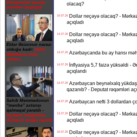
Kompromat savaşı
olacaq?
yenidən başlayıb
Dollar neçəyə olacaq? - Mərkə
16.07.26
açıqladı
Dollar neçəyə olacaq? - Mərkə
14.07.26
açıqladı
Eldar Əzizovun narazı
olduğu kadr:
Xalid
Azərbaycanda bu ay hansı məhs
14.07.26
Ələkbərov yola
salınır...
İnflyasiya 5,7 faizə yüksəldi - 
14.07.26
açıqlandı
Azərbaycan beynəlxalq yükdaş
14.07.26
qazanıb? - Deputat rəqəmləri aç
Sahib Məmmədovun
Azərbaycan nefti 3 dollardan ço
14.07.26
“mənbə” axtarışı
qalmaqal yaratdı -
Dollar neçəyə olacaq? - Mərkə
13.07.26
İşçilərin otağından
açıqladı
dinləyici qurğu tapılıb
Dollar neçəyə olacaq? - Mərkə
10.07.26