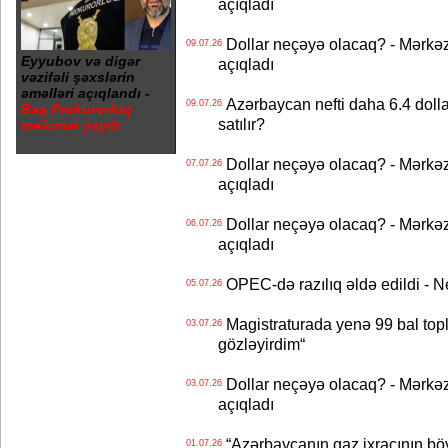
açıqladı
Dollar neçəyə olacaq? - Mərkə
09.07.26
Eyyubov və digər
açıqladı
vəzifəli şəxslərin
əməlləri açıqlandı -
Azərbaycan nefti daha 6.4 dollar
09.07.26
Baş Prokurorluq
satılır?
məlumat yaydı
Dollar neçəyə olacaq? - Mərkə
07.07.26
açıqladı
Dollar neçəyə olacaq? - Mərkə
06.07.26
açıqladı
OPEC-də razılıq əldə edildi - Nef
05.07.26
Magistraturada yenə 99 bal topl
03.07.26
gözləyirdim“
Dollar neçəyə olacaq? - Mərkə
03.07.26
açıqladı
“Azərbaycanın qaz ixracının böyü
01.07.26