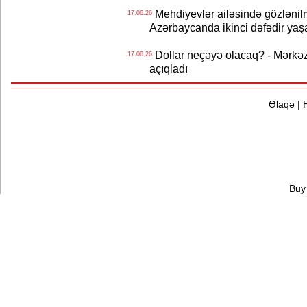
Mehdiyevlər ailəsində gözlənil
17.06.26
Azərbaycanda ikinci dəfədir yaş
Dollar neçəyə olacaq? - Mərkə
17.06.26
açıqladı
Əlaqə
|
Buy 