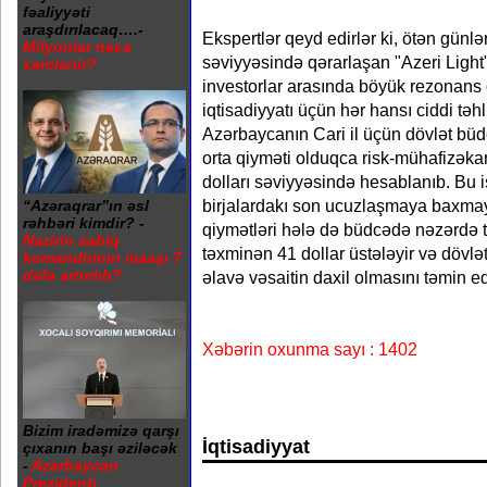
fəaliyyəti
araşdırılacaq….-
Ekspertlər qeyd edirlər ki, ötən günlə
Milyonlar necə
səviyyəsində qərarlaşan "Azeri Light" 
xərclənir?
investorlar arasında böyük rezonans
iqtisadiyyatı üçün hər hansı ciddi təh
Azərbaycanın Cari il üçün dövlət büdc
orta qiyməti olduqca risk-mühafizəka
dolları səviyyəsində hesablanıb. Bu i
birjalardakı son ucuzlaşmaya baxmaya
“Azəraqrar”ın əsl
rəhbəri kimdir? -
qiymətləri hələ də büdcədə nəzərdə t
Nazirin sabiq
təxminən 41 dollar üstələyir və döv
komandirinin maaşı 7
dəfə artırılıb?
əlavə vəsaitin daxil olmasını təmin ed
Xəbərin oxunma sayı : 1402
Bizim iradəmizə qarşı
İqtisadiyyat
çıxanın başı əziləcək
-
Azərbaycan
Prezidenti