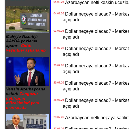
Azərbaycan nefti kəskin ucuzlaş
05.08.26
Dollar neçəyə olacaq? - Mərkə
04.08.26
açıqladı
Dollar neçəyə olacaq? - Mərkə
03.08.26
Maliyyə Nazirliyi
açıqladı
AAYDA yoxlama
aparır -
Ciddi
Dollar neçəyə olacaq? - Mərkə
31.07.26
yeyintilər aşkarlanıb
açıqladı
Dollar neçəyə olacaq? - Mərkə
30.07.26
açıqladı
Dollar neçəyə olacaq? - Mərkə
29.07.26
açıqladı
Vensin Azərbaycana
səfəri:
Zəngəzur
dəhlizinin
Dollar neçəyə olacaq? - Mərkə
28.07.26
müzakirələri yeni
açıqladı
mərhələdə
Azərbaycan nefti neçəyə satılır?
28.07.26
27.07.26