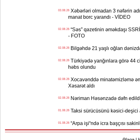
Xəbərləri olmadan 3 nəfərin adın
03.08.26
manat borc yarandı - VİDEO
“Səs” qəzetinin əməkdaşı SSRİ 
02.08.26
- FOTO
Bilgəhdə 21 yaşlı oğlan dənizdə b
02.08.26
Türkiyədə yanğınlara görə 44 cina
02.08.26
həbs olundu
Xocavənddə minatəmizləmə əm
02.08.26
Xəsarət aldı
Nəriman Həsənzadə dəfn edildi 
02.08.26
Taksi sürücüsünü kəsici-deşici a
01.08.26
“Arpa işi“ndə icra başçısı sa
01.08.26
Əlaqə
|