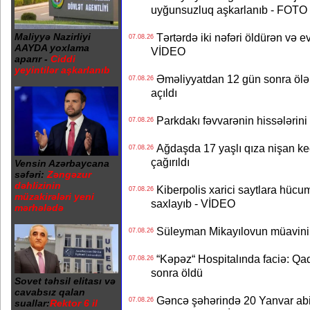
uyğunsuzluq aşkarlanıb - FOTO
Maliyyə Nazirliyi
Tərtərdə iki nəfəri öldürən və ev
07.08.26
AAYDA yoxlama
VİDEO
aparır -
Ciddi
yeyintilər aşkarlanıb
Əməliyyatdan 12 gün sonra ölən A
07.08.26
açıldı
Parkdakı fəvvarənin hissələrini 
07.08.26
Ağdaşda 17 yaşlı qıza nişan keçir
07.08.26
çağırıldı
Vensin Azərbaycana
səfəri:
Zəngəzur
dəhlizinin
Kiberpolis xarici saytlara hücum
07.08.26
müzakirələri yeni
saxlayıb - VİDEO
mərhələdə
Süleyman Mikayılovun müavinin
07.08.26
“Kəpəz“ Hospitalında faciə: Qad
07.08.26
sonra öldü
Sovet təhsil elitası və
cavabsız qalan
Gəncə şəhərində 20 Yanvar abidə
07.08.26
suallar:
Rektor 6 il