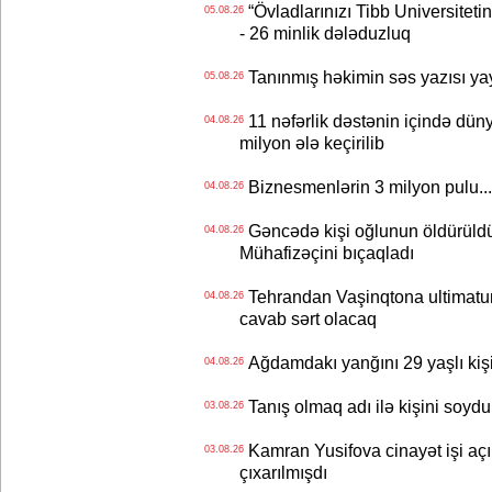
“Övladlarınızı Tibb Universiteti
05.08.26
- 26 minlik dələduzluq
Tanınmış həkimin səs yazısı yay
05.08.26
11 nəfərlik dəstənin içində dün
04.08.26
milyon ələ keçirilib
Biznesmenlərin 3 milyon pulu..
04.08.26
Gəncədə kişi oğlunun öldürüldüy
04.08.26
Mühafizəçini bıçaqladı
Tehrandan Vaşinqtona ultimatu
04.08.26
cavab sərt olacaq
Ağdamdakı yanğını 29 yaşlı kişi
04.08.26
Tanış olmaq adı ilə kişini soydu
03.08.26
Kamran Yusifova cinayət işi açıld
03.08.26
çıxarılmışdı