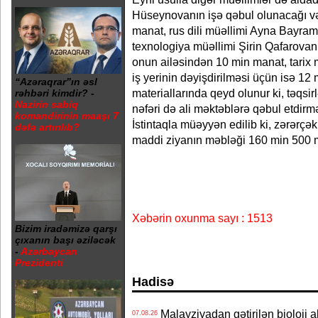
Hüseynovanın işə qəbul olunacağı və
manat, rus dili müəllimi Ayna Bayra
texnologiya müəllimi Şirin Qafarovanı
onun ailəsindən 10 min manat, tarix
iş yerinin dəyişdirilməsi üçün isə 12 
“Azəraqrar”ın əsl
materiallarında qeyd olunur ki, təqsir
rəhbəri kimdir? -
Nazirin sabiq
nəfəri də ali məktəblərə qəbul etdirmə
komandirinin maaşı 7
İstintaqla müəyyən edilib ki, zərərç
dəfə artırılıb?
maddi ziyanın məbləği 160 min 500 m
Xəbərin oxunma sayı : 1513
Bizim iradəmizə qarşı
çıxanın başı əziləcək
-
Azərbaycan
Prezidenti
Hadisə
Malayziyadan gətirilən bioloji a
07.08.26