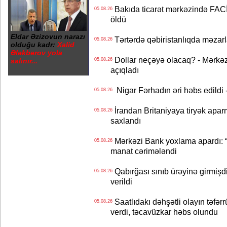
Bakıda ticarət mərkəzində FACİƏ
05.08.26
öldü
Eldar Əzizovun narazı
Tərtərdə qəbiristanlıqda məzarla
05.08.26
olduğu kadr:
Xalid
Ələkbərov yola
Dollar neçəyə olacaq? - Mərkə
salınır...
05.08.26
açıqladı
Nigar Fərhadın əri həbs edildi 
05.08.26
İrandan Britaniyaya tiryək apar
05.08.26
saxlandı
Mərkəzi Bank yoxlama apardı: “
05.08.26
manat cərimələndi
Qabırğası sınıb ürəyinə girmişdi
05.08.26
verildi
Saatlıdakı dəhşətli olayın təfərr
05.08.26
verdi, təcavüzkar həbs olundu