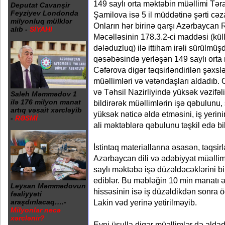
149 saylı orta məktəbin müəllimi Tər
Deputat Cavanşir
Feyziyev Londonda
Şamilova isə 5 il müddətinə şərti cə
milyonluq mülklər
Onların hər birinə qarşı Azərbaycan 
alıb -
SİYAHI
Məcəlləsinin 178.3.2-ci maddəsi (kül
dələduzluq) ilə ittiham irəli sürülmüş
qəsəbəsində yerləşən 149 saylı orta
Cəfərova digər təqsirləndirilən şəxslər
müəllimləri və vətəndaşları aldadıb.
və Təhsil Nazirliyində yüksək vəzifəl
Saleh Məmmədov 1
ilə 176 milyon manat
bildirərək müəllimlərin işə qəbulunu, 
artıq vəsait xərcləyib
yüksək nəticə əldə etməsini, iş yerini
-
RƏSMİ
ali məktəblərə qəbulunu təşkil edə bil
İstintaq materiallarına əsasən, təqsirl
Azərbaycan dili və ədəbiyyat müəlli
saylı məktəbə işə düzəldəcəklərini bi
ediblər. Bu məbləğin 10 min manatı ə
Leysan Məmmədovun
hissəsinin isə iş düzəldikdən sonra öd
fəaliyyəti
Lakin vəd yerinə yetirilməyib.
araşdırılacaq….-
Milyonlar necə
xərclənir?
Eyni üsulla digər müəllimlər də aldadı