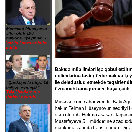
Məmməd Musayevlə
əlbir olub 100
milyonu “yeyiblər” -
Vəzifəli şəxslər həbs
edildi
Bakıda müəllimləri işə qəbul etdirm
nəticələrinə təsir göstərmək və iş 
ilə dələduzluq etməkdə təqsirləndir
“Qardaşımla birgə 16
milyon vermişik” -
üzrə məhkəmə prosesi başa çatıb.
Tale Heydərovun
ifadəsi oxundu
Musavat.com xəbər verir ki, Bakı Ağ
hakim Telman Hüseynovun sədrliyi il
elan olunub. Hökmə əsasən, təqsirlə
Mustafayeva 5 il müddətinə azadlıqd
məhkəmə zalında həbs olunub. Digər t