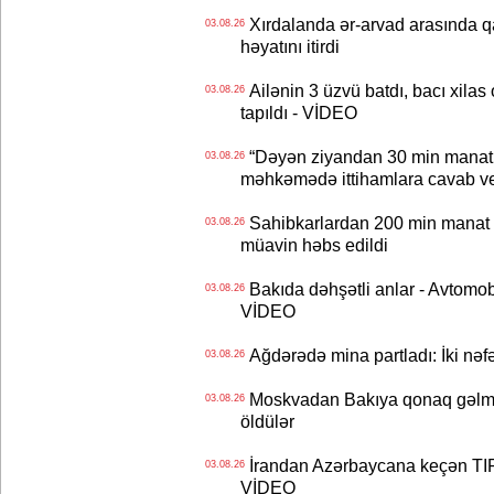
Xırdalanda ər-arvad arasında qa
03.08.26
həyatını itirdi
Ailənin 3 üzvü batdı, bacı xilas
03.08.26
tapıldı - VİDEO
“Dəyən ziyandan 30 min manat
03.08.26
məhkəmədə ittihamlara cavab ve
Sahibkarlardan 200 min manat rü
03.08.26
müavin həbs edildi
Bakıda dəhşətli anlar - Avtomobil
03.08.26
VİDEO
Ağdərədə mina partladı: İki nəfə
03.08.26
Moskvadan Bakıya qonaq gəlmişd
03.08.26
öldülər
İrandan Azərbaycana keçən TIR-
03.08.26
VİDEO