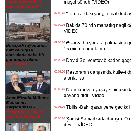
məşəl sönüb (VİDEO)
sonra universitetə
necə daxil olub?
“Tarqovı”dakı yanğın məhdudla
07.08.26
Bakıda 70 min manatlıq naqil oğ
07.08.26
VİDEO
Ər-arvadın yanaraq ölməsinə gö
07.08.26
Binəqədi rayonunda
15 min də oğurlanıb
neft buruqları
ərazisində daha bir
qanunsuz tikinti -
David Seliverstov ölkədən qaç
06.08.26
FOTO/VİDEO
Restoranın qarşısında kütləvi d
06.08.26
alanlar var
Nərimanovda yaşayış binasındakı 
06.08.26
dayandırıldı - Video
Anar Əlizadə-Mübariz
Mənsimov
Tbilisi-Bakı qatarı yenə gecikdi 
qarşıdurması -
05.08.26
Kompromat savaşı
yenidən başlayıb
Şəmsi Səmədzadə danışdı: O d
05.08.26
deyil - VİDEO