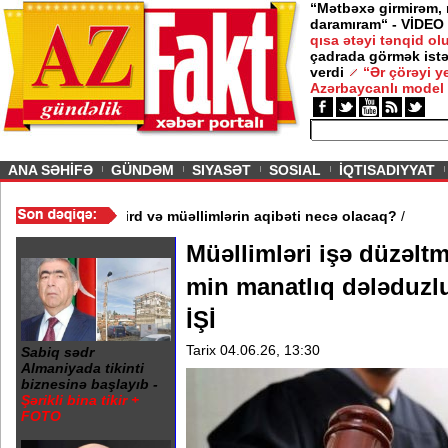
“Mətbəxə girmirəm,
daramıram“ - VİDEO
qısa ətəyi tənqid o
çadrada görmək istə
verdi
“Ər çörəyi 
Azərbaycanlı model
ious
ANA SƏHİFƏ
GÜNDƏM
SIYASƏT
SOSIAL
İQTISADIYYAT
3 məktəb bağlandı - Şagird və müəllimlərin aqibəti necə olacaq?
Müəllimləri işə düzəltm
min manatlıq dələduz
İŞİ
Tarix 04.06.26, 13:30
Sabiq sədr
Almaniyada tikinti
biznesinə başlayıb -
Şərikli bina tikir +
FOTO