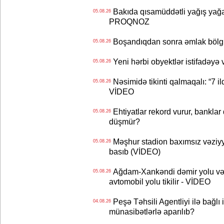
Bakıda qısamüddətli yağış yağa
05.08.26
PROQNOZ
Boşandıqdan sonra əmlak bölgü
05.08.26
Yeni hərbi obyektlər istifadəyə
05.08.26
Nəsimidə tikinti qalmaqalı: “7 ildi
05.08.26
VİDEO
Ehtiyatlar rekord vurur, banklar q
05.08.26
düşmür?
Məşhur stadion baxımsız vəziyy
05.08.26
basıb (VİDEO)
Ağdam-Xankəndi dəmir yolu və
05.08.26
avtomobil yolu tikilir - VİDEO
Peşə Təhsili Agentliyi ilə bağlı i
04.08.26
münasibətlərlə aparılıb?