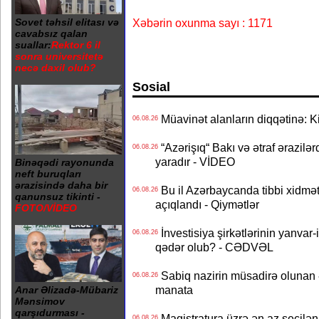
Xəbərin oxunma sayı : 1171
Sovet təhsil elitası və
cavabsız qalan
suallar:
Rektor 6 il
sonra universitetə
necə daxil olub?
Sosial
Müavinət alanların diqqətinə: Ki
06.08.26
“Azərişıq“ Bakı və ətraf ərazilə
06.08.26
yaradır - VİDEO
Binəqədi rayonunda
neft buruqları
ərazisində daha bir
Bu il Azərbaycanda tibbi xidmət
06.08.26
qanunsuz tikinti -
açıqlandı - Qiymətlər
FOTO/VİDEO
İnvestisiya şirkətlərinin yanvar-
06.08.26
qədər olub? - CƏDVƏL
Sabiq nazirin müsadirə olunan ə
06.08.26
manata
Anar Əlizadə-Mübariz
Mənsimov
qarşıdurması -
Magistratura üzrə ən az seçilən 
06.08.26