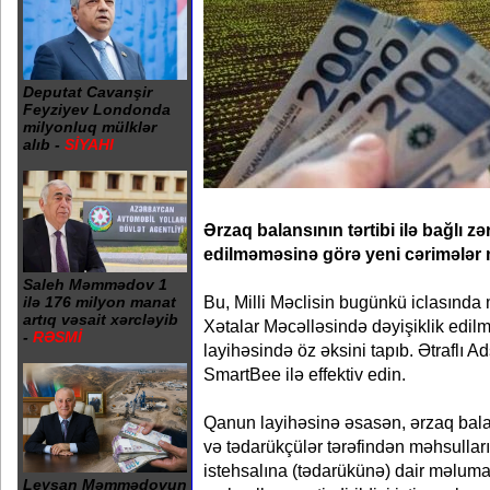
Deputat Cavanşir
Feyziyev Londonda
milyonluq mülklər
alıb -
SİYAHI
Ərzaq balansının tərtibi ilə bağlı z
edilməməsinə görə yeni cərimələr 
Saleh Məmmədov 1
Bu, Milli Məclisin bugünkü iclasında 
ilə 176 milyon manat
artıq vəsait xərcləyib
Xətalar Məcəlləsində dəyişiklik edi
-
RƏSMİ
layihəsində öz əksini tapıb. Ətraflı A
SmartBee ilə effektiv edin.
Qanun layihəsinə əsasən, ərzaq balan
və tədarükçülər tərəfindən məhsulları
istehsalına (tədarükünə) dair məlumat
Leysan Məmmədovun