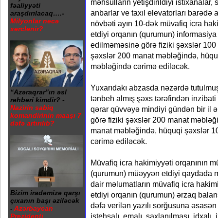
məhsulların yetişdirildiyi istixanalar,
fəaliyyəti
anbarlar ve taxıl elevatorları barədə 
araşdırılacaq….-
Milyonlar necə
növbəti ayın 10-dək müvafiq icra ha
xərclənir?
etdiyi orqanın (qurumun) informasiya
edilməməsinə görə fiziki şəxslər 100
şəxslər 200 manat məbləğində, hüqu
məbləğində cərimə ediləcək.
Yuxarıdakı abzasda nəzərdə tutulmuş 
“Azəraqrar”ın əsl
tənbeh almış şəxs tərəfindən inziba
rəhbəri kimdir? -
Nazirin sabiq
qərar qüvvəyə mindiyi gündən bir il ə
komandirinin maaşı 7
görə fiziki şəxslər 200 manat məbləği
dəfə artırılıb?
manat məbləğində, hüquqi şəxslər 
cərimə ediləcək.
Müvafiq icra hakimiyyəti orqanının m
(qurumun) müəyyən etdiyi qaydada 
dair məlumatların müvafiq icra haki
Bizim iradəmizə qarşı
etdiyi orqanın (qurumun) ərzaq balansın
çıxanın başı əziləcək
dəfə verilən yazılı sorğusuna əsasən
-
Azərbaycan
istehsalı, emalı, saxlanılması, idxalı,
Prezidenti