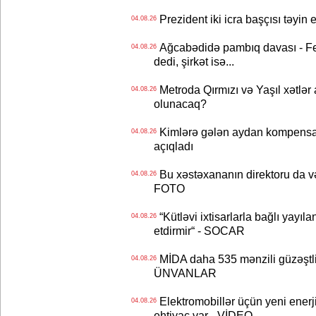
Prezident iki icra başçısı təyi
04.08.26
Ağcabədidə pambıq davası - Fe
04.08.26
dedi, şirkət isə...
Metroda Qırmızı və Yaşıl xətlər a
04.08.26
olunacaq?
Kimlərə gələn aydan kompensas
04.08.26
açıqladı
Bu xəstəxananın direktoru da və
04.08.26
FOTO
“Kütləvi ixtisarlarla bağlı yayıla
04.08.26
etdirmir“ - SOCAR
MİDA daha 535 mənzili güzəştli şə
04.08.26
ÜNVANLAR
Elektromobillər üçün yeni ener
04.08.26
ehtiyac var - VİDEO