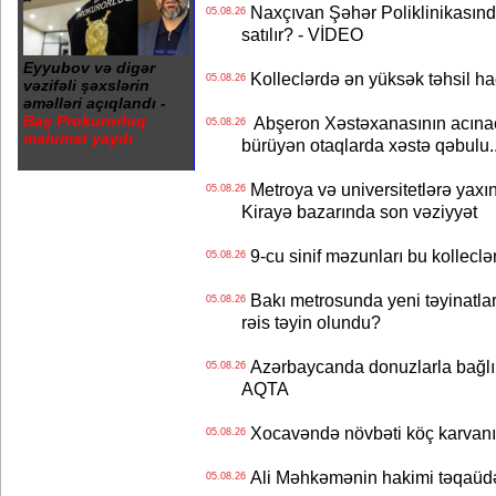
Naxçıvan Şəhər Poliklinikasında
05.08.26
satılır? - VİDEO
Eyyubov və digər
Kolleclərdə ən yüksək təhsil haq
05.08.26
vəzifəli şəxslərin
əməlləri açıqlandı -
Baş Prokurorluq
Abşeron Xəstəxanasının acınaca
05.08.26
məlumat yaydı
bürüyən otaqlarda xəstə qəbulu..
Metroya və universitetlərə yaxın
05.08.26
Kirayə bazarında son vəziyyət
9-cu sinif məzunları bu kolleclə
05.08.26
Bakı metrosunda yeni təyinatlar
05.08.26
rəis təyin olundu?
Azərbaycanda donuzlarla bağlı m
05.08.26
AQTA
Xocavəndə növbəti köç karvanı
05.08.26
Ali Məhkəmənin hakimi təqaüdə
05.08.26