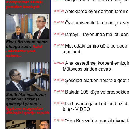
Kompromat savaşı
yenidən başlayıb
Apteklərdə eyni dərman fərqli q
06.08.26
Özəl universitetlərdə ən çox seç
06.08.26
İsmayıllı rayonunda mal əti ba
05.08.26
Eldar Əzizovun narazı
Metrodakı təmirə görə bu qədər 
05.08.26
olduğu kadr:
Xalid
Ələkbərov yola
açıqlandı
salınır...
Ana xəstədirsə, körpəni əmizdir
05.08.26
Mütəxəssisindən cavab
Şokolad alarkən nələrə diqqət 
05.08.26
Bakıda 108 küçə və prospektdə 
05.08.26
Sahib Məmmədovun
“mənbə” axtarışı
İsti havada qəbul edilən bəzi d
qalmaqal yaratdı -
05.08.26
İşçilərin otağından
bilər - VİDEO
dinləyici qurğu tapılıb
“Sea Breeze“də mənzil qiymətlər
05.08.26