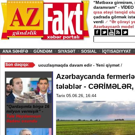
“Mətbəxə girmirəm,
daramıram“ - VİDEO
qısa ətəyi tənqid o
çadrada görmək istə
verdi
“Ər çörəyi 
Azərbaycanlı model
ious
ANA SƏHİFƏ
GÜNDƏM
SIYASƏT
SOSIAL
İQTISADIYYAT
 - Video
/
Azərbaycan nefti ucuzlaşmaqda davam edir - Yeni qiymət
Azərbaycanda fermerlər
tələblər - CƏRİMƏLƏ
Tarix 05.06.26, 16:44
“Qardaşımla birgə 16
milyon vermişik” -
Tale Heydərovun
ifadəsi oxundu