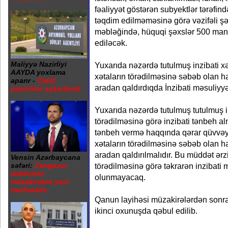
fəaliyyət göstərən subyektlər tərəfi
təqdim edilməməsinə görə vəzifəli ş
məbləğində, hüquqi şəxslər 500 man
ediləcək.
Maliyyə Nazirliyi
Yuxarıda nəzərdə tutulmuş inzibati xə
AAYDA yoxlama
xətaların törədilməsinə səbəb olan h
aparır -
Ciddi
aradan qaldırdıqda İnzibati məsuliy
yeyintilər aşkarlanıb
Yuxarıda nəzərdə tutulmuş tutulmuş in
törədilməsinə görə inzibati tənbeh al
tənbeh vermə haqqında qərar qüvvə
xətaların törədilməsinə səbəb olan ha
aradan qaldırılmalıdır. Bu müddət ər
Vensin Azərbaycana
törədilməsinə görə təkrarən inzibati 
səfəri:
Zəngəzur
dəhlizinin
olunmayacaq.
müzakirələri yeni
mərhələdə
Qanun layihəsi müzakirələrdən sonr
ikinci oxunuşda qəbul edilib.