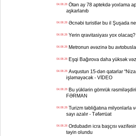
Ötən ay 78 aptekdə yoxlama apa
04.08.26
aşkarlanıb
Əcnəbi turistlər bu il Şuşada ne
04.08.26
Yerin qravitasiyası yox olaca
04.08.26
Metronun əvəzinə bu avtobuslar
04.08.26
Eşqi Bağırova daha yüksək vəzifə
04.08.26
Avqustun 15-dən qatarlar “Niza
04.08.26
işləməyəcək - VİDEO
Bu yüklərin gömrük rəsmiləşdiri
04.08.26
FƏRMAN
Turizm təbliğatına milyonlarla və
04.08.26
sayı azalır - Təfərrüat
Ordubadın icra başçısı vəzifəsin
04.08.26
təyin olundu