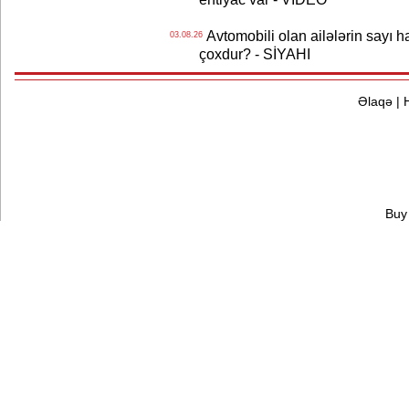
Avtomobili olan ailələrin sayı 
03.08.26
çoxdur? - SİYAHI
Əlaqə
|
Buy 